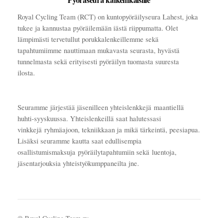
Royal Cycling Team (RCT) on kuntopyöräilyseura Lahest, joka
tukee ja kannustaa pyöräilemään iästä riippumatta. Olet
lämpimästi tervetullut porukkalenkeillemme sekä
tapahtumiimme nauttimaan mukavasta seurasta, hyvästä
tunnelmasta sekä erityisesti pyöräilyn tuomasta suuresta
ilosta.
Seuramme järjestää jäsenilleen yhteislenkkejä maantiellä
huhti-syyskuussa. Yhteislenkeillä saat halutessasi
vinkkejä ryhmäajoon, tekniikkaan ja mikä tärkeintä, peesiapua.
Lisäksi seuramme kautta saat edullisempia
osallistumismaksuja pyöräilytapahtumiin sekä luentoja,
jäsentarjouksia yhteistyökumppaneilta jne.