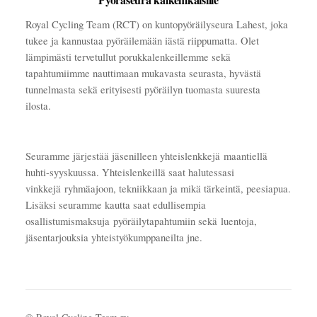
Royal Cycling Team (RCT) on kuntopyöräilyseura Lahest, joka
tukee ja kannustaa pyöräilemään iästä riippumatta. Olet
lämpimästi tervetullut porukkalenkeillemme sekä
tapahtumiimme nauttimaan mukavasta seurasta, hyvästä
tunnelmasta sekä erityisesti pyöräilyn tuomasta suuresta
ilosta.
Seuramme järjestää jäsenilleen yhteislenkkejä maantiellä
huhti-syyskuussa. Yhteislenkeillä saat halutessasi
vinkkejä ryhmäajoon, tekniikkaan ja mikä tärkeintä, peesiapua.
Lisäksi seuramme kautta saat edullisempia
osallistumismaksuja pyöräilytapahtumiin sekä luentoja,
jäsentarjouksia yhteistyökumppaneilta jne.