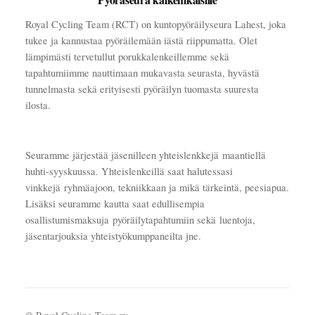
Royal Cycling Team (RCT) on kuntopyöräilyseura Lahest, joka
tukee ja kannustaa pyöräilemään iästä riippumatta. Olet
lämpimästi tervetullut porukkalenkeillemme sekä
tapahtumiimme nauttimaan mukavasta seurasta, hyvästä
tunnelmasta sekä erityisesti pyöräilyn tuomasta suuresta
ilosta.
Seuramme järjestää jäsenilleen yhteislenkkejä maantiellä
huhti-syyskuussa. Yhteislenkeillä saat halutessasi
vinkkejä ryhmäajoon, tekniikkaan ja mikä tärkeintä, peesiapua.
Lisäksi seuramme kautta saat edullisempia
osallistumismaksuja pyöräilytapahtumiin sekä luentoja,
jäsentarjouksia yhteistyökumppaneilta jne.