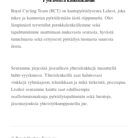
Royal Cycling Team (RCT) on kuntopyöräilyseura Lahest, joka
tukee ja kannustaa pyöräilemään iästä riippumatta. Olet
lämpimästi tervetullut porukkalenkeillemme sekä
tapahtumiimme nauttimaan mukavasta seurasta, hyvästä
tunnelmasta sekä erityisesti pyöräilyn tuomasta suuresta
ilosta.
Seuramme järjestää jäsenilleen yhteislenkkejä maantiellä
huhti-syyskuussa. Yhteislenkeillä saat halutessasi
vinkkejä ryhmäajoon, tekniikkaan ja mikä tärkeintä, peesiapua.
Lisäksi seuramme kautta saat edullisempia
osallistumismaksuja pyöräilytapahtumiin sekä luentoja,
jäsentarjouksia yhteistyökumppaneilta jne.