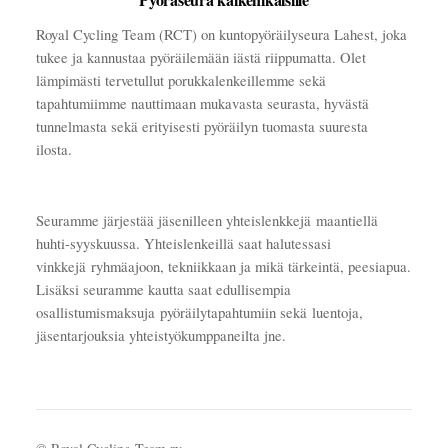
Royal Cycling Team (RCT) on kuntopyöräilyseura Lahest, joka
tukee ja kannustaa pyöräilemään iästä riippumatta. Olet
lämpimästi tervetullut porukkalenkeillemme sekä
tapahtumiimme nauttimaan mukavasta seurasta, hyvästä
tunnelmasta sekä erityisesti pyöräilyn tuomasta suuresta
ilosta.
Seuramme järjestää jäsenilleen yhteislenkkejä maantiellä
huhti-syyskuussa. Yhteislenkeillä saat halutessasi
vinkkejä ryhmäajoon, tekniikkaan ja mikä tärkeintä, peesiapua.
Lisäksi seuramme kautta saat edullisempia
osallistumismaksuja pyöräilytapahtumiin sekä luentoja,
jäsentarjouksia yhteistyökumppaneilta jne.