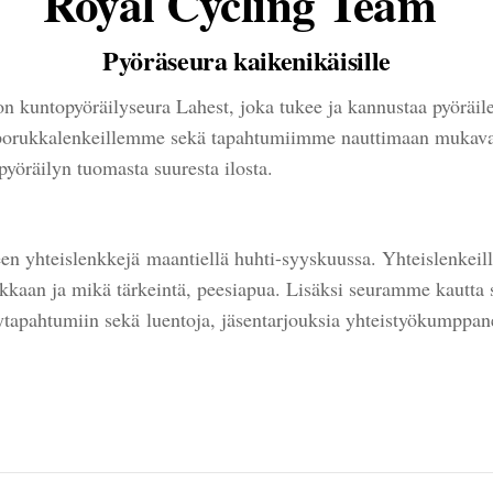
Royal Cycling Team
Pyöräseura kaikenikäisille
 kuntopyöräilyseura Lahest, joka tukee ja kannustaa pyöräile
t porukkalenkeillemme sekä tapahtumiimme nauttimaan mukavas
 pyöräilyn tuomasta suuresta ilosta.
en yhteislenkkejä maantiellä huhti-syyskuussa. Yhteislenkeill
kkaan ja mikä tärkeintä, peesiapua. Lisäksi seuramme kautta 
ytapahtumiin sekä luentoja, jäsentarjouksia yhteistyökumppan