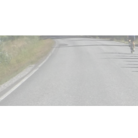
Siirry
sivun
Sivuston etusivulle
sisältöön