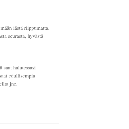
mään iästä riippumatta.
ta seurasta, hyvästä
ä saat halutessasi
saat edullisempia
eilta jne.