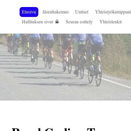
Etusivu
Jäsenhakemus
Uutiset
Yhteistyökumppani
Hallituksen sivut
Seuran esittely
Yhteislenkit