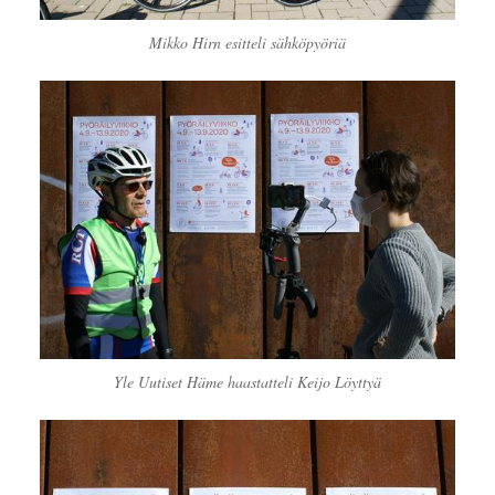
Mikko Hirn esitteli sähköpyöriä
Yle Uutiset Häme haastatteli Keijo Löyttyä