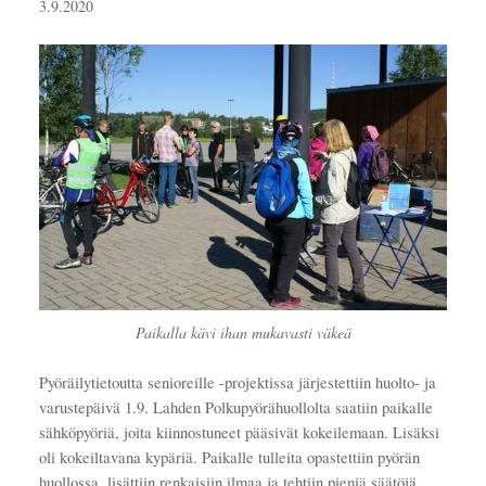
3.9.2020
Paikalla kävi ihan mukavasti väkeä
Pyöräilytietoutta senioreille -projektissa järjestettiin huolto- ja
varustepäivä 1.9. Lahden Polkupyörähuollolta saatiin paikalle
sähköpyöriä, joita kiinnostuneet pääsivät kokeilemaan. Lisäksi
oli kokeiltavana kypäriä. Paikalle tulleita opastettiin pyörän
huollossa, lisättiin renkaisiin ilmaa ja tehtiin pieniä säätöjä.