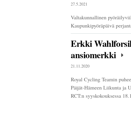
27.5.2021
Valtakunnallinen pyöräilyvii
Kaupunkipyöräpäivä perjanta
Erkki Wahlforsi
ansiomerkki
21.11.2020
Royal Cycling Teamin puheen
Päijät-Hämeen Liikunta ja 
RCT:n syyskokouksessa 18.