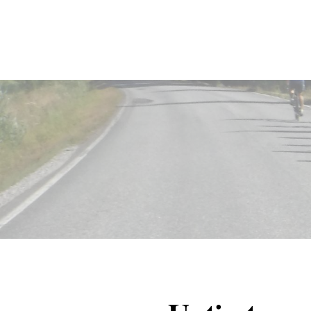
Siirry
sivun
Sivuston etusivulle
sisältöön