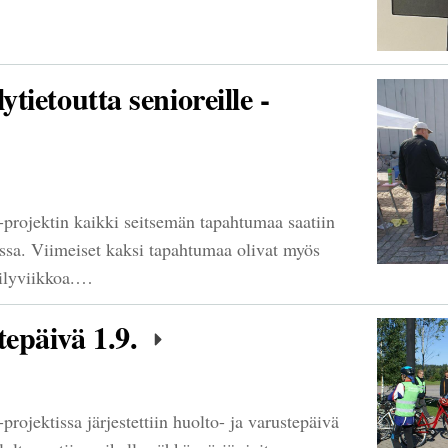
ytietoutta senioreille -
e -projektin kaikki seitsemän tapahtumaa saatiin
tessa. Viimeiset kaksi tapahtumaa olivat myös
äilyviikkoa.…
tepäivä 1.9.
-projektissa järjestettiin huolto- ja varustepäivä