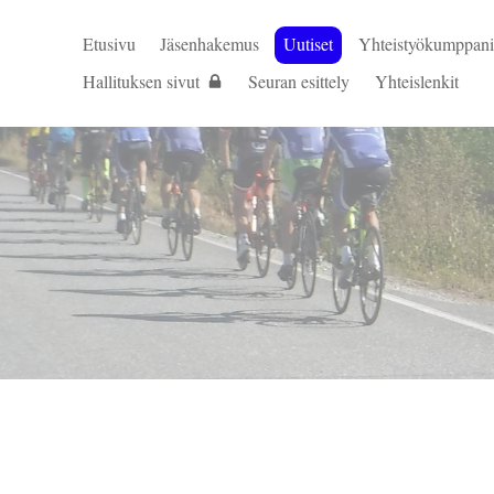
Etusivu
Jäsenhakemus
Uutiset
Yhteistyökumppani
Hallituksen sivut
Seuran esittely
Yhteislenkit