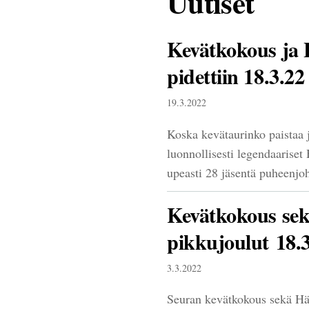
Uutiset
Kevätkokous ja 
pidettiin 18.3.2
19.3.2022
Koska kevätaurinko paistaa 
luonnollisesti legendaariset
upeasti 28 jäsentä puheenjo
Kevätkokous se
pikkujoulut 18.
3.3.2022
Seuran kevätkokous sekä Häm