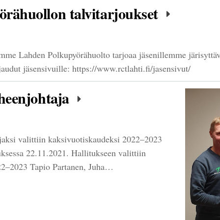
rähuollon talvitarjoukset
me Lahden Polkupyörähuolto tarjoaa jäsenillemme järisyttävä
jaudut jäsensivuille: https://www.rctlahti.fi/jasensivut/
uheenjohtaja
aksi valittiin kaksivuotiskaudeksi 2022–2023
sessa 22.11.2021. Hallitukseen valittiin
022–2023 Tapio Partanen, Juha…