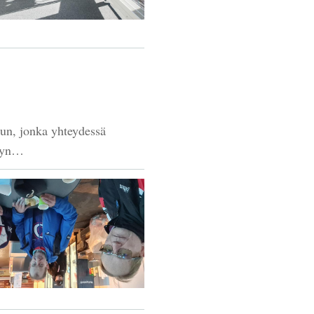
lun, jonka yhteydessä
ilyn…