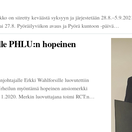
kko on siiretty keväästä syksyyn ja järjestetään 28.8.–5.9.202
i 27.8. Pyöräilyviikon avaus ja Pyörä kuntoon -päivä…
lle PHLU:n hopeinen
johtajalle Erkki Wahlforsille luovutettiin
Urheilun myöntämä hopeinen ansiomerkki
11.2020. Merkin luovuttajana toimi RCT:n…