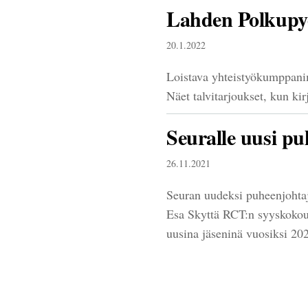
Lahden Polkupyö
20.1.2022
Loistava yhteistyökumppanim
Näet talvitarjoukset, kun kir
Seuralle uusi p
26.11.2021
Seuran uudeksi puheenjohtaj
Esa Skyttä RCT:n syyskokouk
uusina jäseninä vuosiksi 2