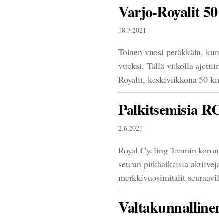
Varjo-Royalit 5
18.7.2021
Toinen vuosi peräkkäin, kun
vuoksi. Tällä viikolla ajetti
Royalit, keskiviikkona 50 km
Palkitsemisia R
2.6.2021
Royal Cycling Teamin korona
seuran pitkäaikaisia aktiivej
merkkivuosimitalit seuraavi
Valtakunnalline