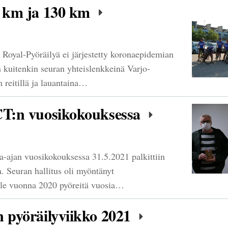
0 km ja 130 km
 Royal-Pyöräilyä ei järjestetty koronaepidemian
in kuitenkin seuran yhteislenkkeinä Varjo-
 reitillä ja lauantaina…
CT:n vuosikokouksessa
-ajan vuosikokouksessa 31.5.2021 palkittiin
a. Seuran hallitus oli myöntänyt
lle vuonna 2020 pyöreitä vuosia…
n pyöräilyviikko 2021