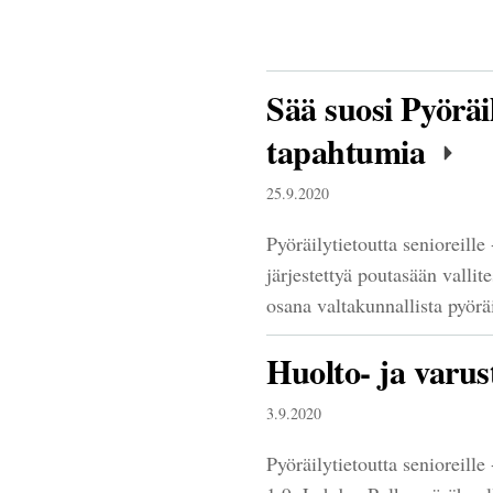
Sää suosi Pyöräil
tapahtumia
25.9.2020
Pyöräilytietoutta senioreill
järjestettyä poutasään valli
osana valtakunnallista pyör
Huolto- ja varus
3.9.2020
Pyöräilytietoutta senioreille 