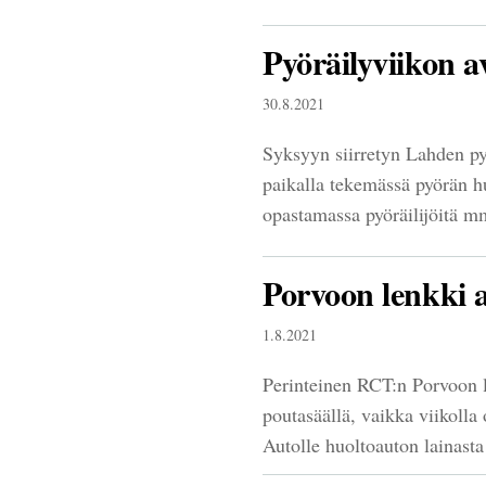
Pyöräilyviikon a
30.8.2021
Syksyyn siirretyn Lahden py
paikalla tekemässä pyörän h
opastamassa pyöräilijöitä m
Porvoon lenkki a
1.8.2021
Perinteinen RCT:n Porvoon le
poutasäällä, vaikka viikolla
Autolle huoltoauton lainast