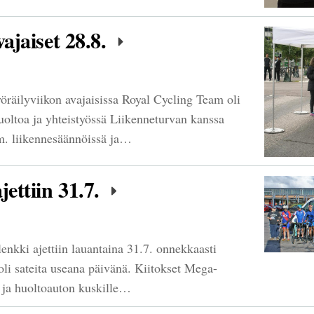
vajaiset 28.8.
öräilyviikon avajaisissa Royal Cycling Team oli
uoltoa ja yhteistyössä Liikenneturvan kanssa
m. liikennesäännöissä ja…
jettiin 31.7.
nkki ajettiin lauantaina 31.7. onnekkaasti
 oli sateita useana päivänä. Kiitokset Mega-
a ja huoltoauton kuskille…