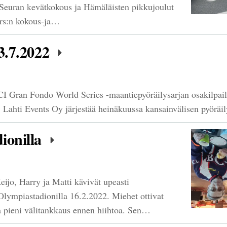
Seuran kevätkokous ja Hämäläisten pikkujoulut
krs:n kokous-ja…
23.7.2022
CI Gran Fondo World Series -maantiepyöräilysarjan osakilpai
. Lahti Events Oy järjestää heinäkuussa kansainvälisen pyörä
ionilla
ijo, Harry ja Matti kävivät upeasti
ympiastadionilla 16.2.2022. Miehet ottivat
a pieni välitankkaus ennen hiihtoa. Sen…