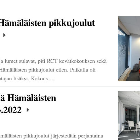
Hämäläisten pikkujoulut
2
ja lumet sulavat, piti RCT kevätkokouksen sekä
 Hämäläisten pikkujoulut eilen. Paikalla oli
htajan lisäksi. Kokous…
kä Hämäläisten
3.2022
äläisten pikkujoulut järjestetään perjantaina