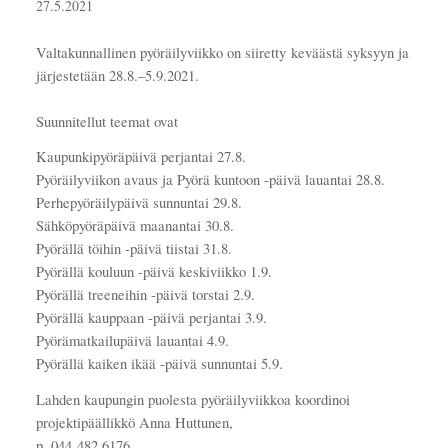
27.5.2021
Valtakunnallinen pyöräilyviikko on siiretty keväästä syksyyn ja
järjestetään 28.8.–5.9.2021.
Suunnitellut teemat ovat
Kaupunkipyöräpäivä perjantai 27.8.
Pyöräilyviikon avaus ja Pyörä kuntoon -päivä lauantai 28.8.
Perhepyöräilypäivä sunnuntai 29.8.
Sähköpyöräpäivä maanantai 30.8.
Pyörällä töihin -päivä tiistai 31.8.
Pyörällä kouluun -päivä keskiviikko 1.9.
Pyörällä treeneihin -päivä torstai 2.9.
Pyörällä kauppaan -päivä perjantai 3.9.
Pyörämatkailupäivä lauantai 4.9.
Pyörällä kaiken ikää -päivä sunnuntai 5.9.
Lahden kaupungin puolesta pyöräilyviikkoa koordinoi
projektipäällikkö Anna Huttunen,
p. 044 482 6176.