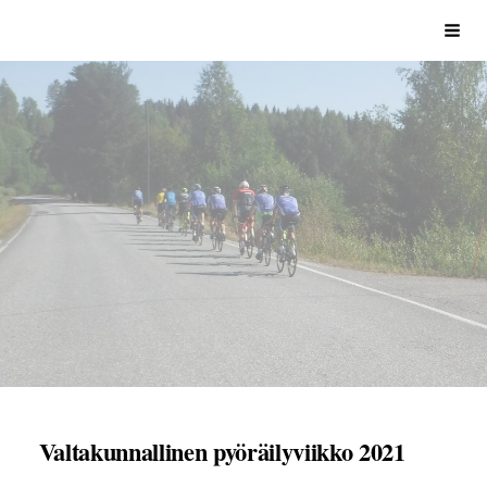
Siirry
Sivuston etusivulle
Vali
sivun
sisältöön
Valtakunnallinen pyöräilyviikko 2021