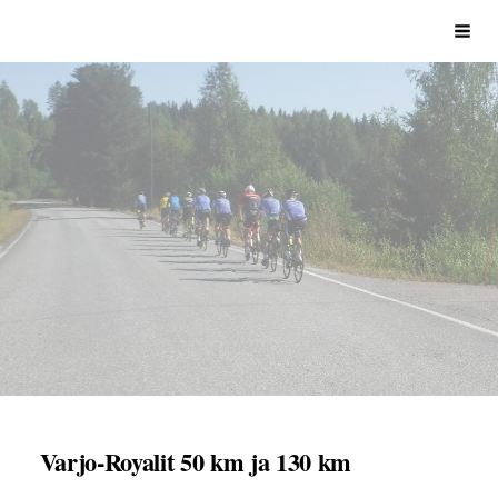
Siirry
Sivuston etusivulle
Vali
sivun
sisältöön
Varjo-Royalit 50 km ja 130 km