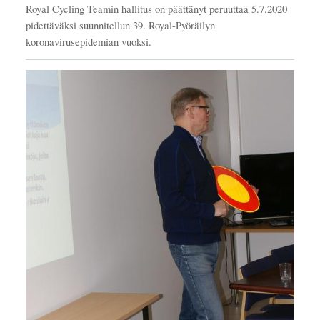
Royal Cycling Teamin hallitus on päättänyt peruuttaa 5.7.2020
pidettäväksi suunnitellun 39. Royal-Pyöräilyn
koronavirusepidemian vuoksi.