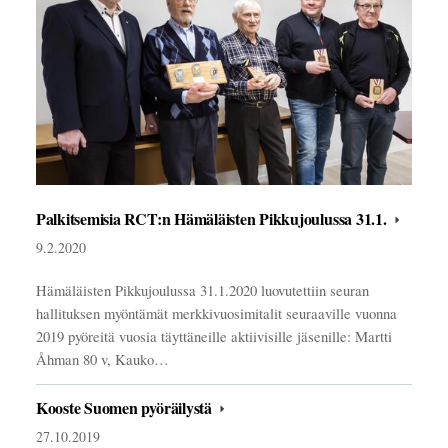
Palkitsemisia RCT:n Hämäläisten Pikkujoulussa 31.1.
9.2.2020
Hämäläisten Pikkujoulussa 31.1.2020 luovutettiin seuran
hallituksen myöntämät merkkivuosimitalit seuraaville vuonna
2019 pyöreitä vuosia täyttäneille aktiivisille jäsenille: Martti
Åhman 80 v, Kauko…
Kooste Suomen pyöräilystä
27.10.2019