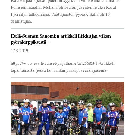
Kauden päättäjäiset pidettiin syyskuun viimeisenä lauantaina
Poliisien majalla. Mukana oli seuran jäsenten lisäksi Royal-
Pyöräilyn talkoolaisia. Päättäjäisten pyörälenkillä oli 15
osallistujaa.
Etelä-Suomen Sanomien artikkeli Liikkujan viikon
pyöräkirppiksestä
17.9.2019
https://www.ess.fi/uutiset/paijathame/art2568591 Artikkeli
tapahtumasta, jossa kuvaankin päässyt seuran jäseniä.