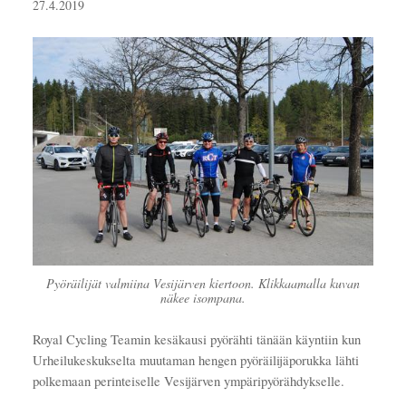
27.4.2019
Pyöräilijät valmiina Vesijärven kiertoon. Klikkaamalla kuvan
näkee isompana.
Royal Cycling Teamin kesäkausi pyörähti tänään käyntiin kun
Urheilukeskukselta muutaman hengen pyöräilijäporukka lähti
polkemaan perinteiselle Vesijärven ympäripyörähdykselle.