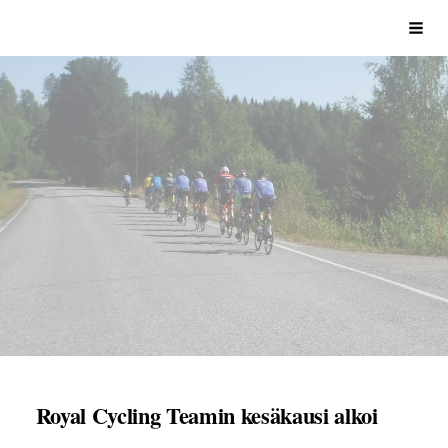
Siirry
Sivuston etusivulle
Vali
sivun
sisältöön
Royal Cycling Teamin kesäkausi alkoi