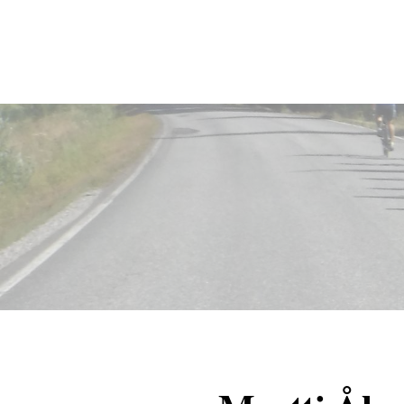
Siirry
sivun
Sivuston etusivulle
sisältöön