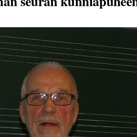
an seuran kunniapuheen