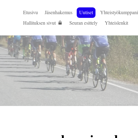
Etusivu
Jäsenhakemus
Uutiset
Yhteistyökumppani
Hallituksen sivut
Seuran esittely
Yhteislenkit