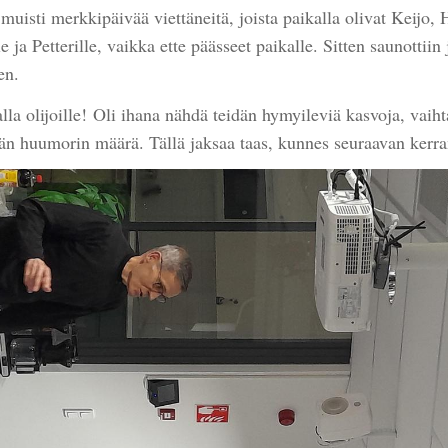
muisti merkkipäivää viettäneitä, joista paikalla olivat Keijo,
e ja Petterille, vaikka ette päässeet paikalle. Sitten saunottiin 
en.
lla olijoille! Oli ihana nähdä teidän hymyileviä kasvoja, vaih
än huumorin määrä. Tällä jaksaa taas, kunnes seuraavan ker