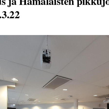
s ja Hämäläisten pikkuj
.3.22