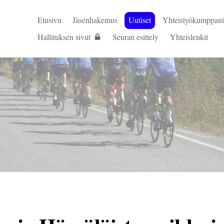
Etusivu
Jäsenhakemus
Uutiset
Yhteistyökumppani
Hallituksen sivut
Seuran esittely
Yhteislenkit