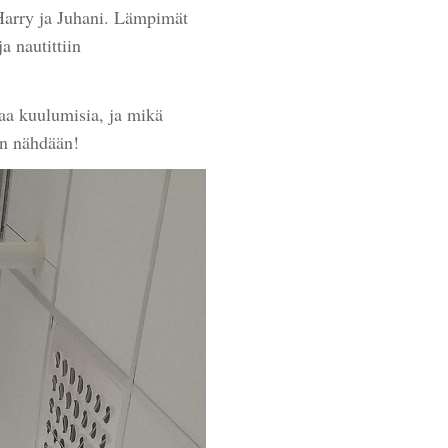
 Harry ja Juhani. Lämpimät
ja nautittiin
taa kuulumisia, ja mikä
ran nähdään!