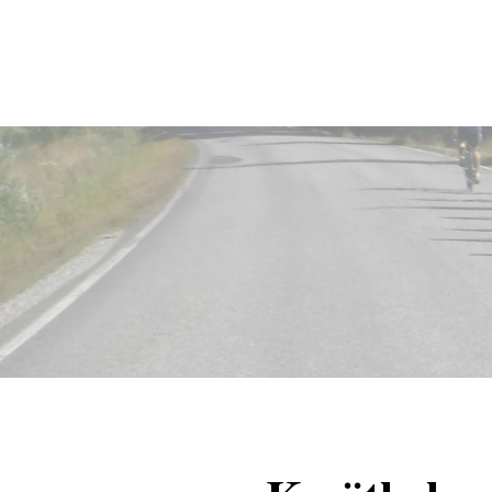
Siirry
sivun
Sivuston etusivulle
sisältöön